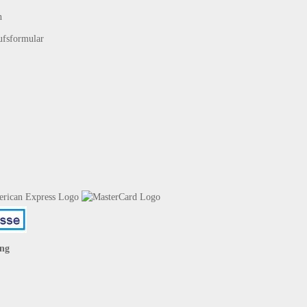
n
ufsformular
ng