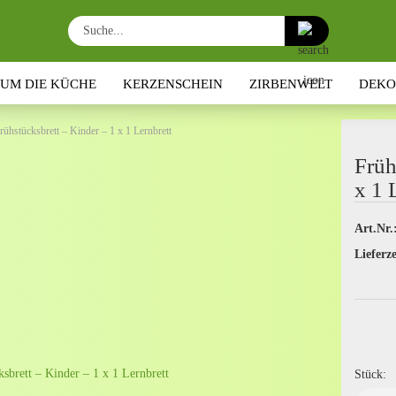
Suche...
 UM DIE KÜCHE
KERZENSCHEIN
ZIRBENWELT
DEKO
rühstücksbrett – Kinder – 1 x 1 Lernbrett
Früh
x 1 
Art.Nr.
Lieferze
Stück: