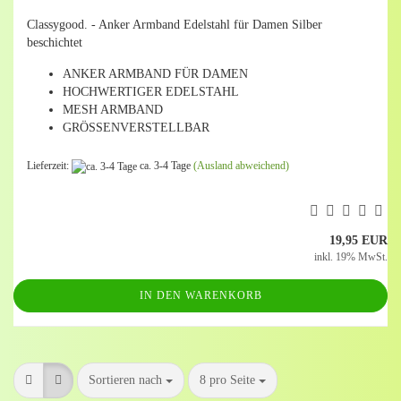
Classygood. - Anker Armband Edelstahl für Damen Silber
beschichtet
ANKER ARMBAND FÜR DAMEN
HOCHWERTIGER EDELSTAHL
MESH ARMBAND
GRÖSSENVERSTELLBAR
Lieferzeit:
ca. 3-4 Tage
(Ausland abweichend)
19,95 EUR
inkl. 19% MwSt.
IN DEN WARENKORB
Sortieren nach
pro Seite
Sortieren nach
8 pro Seite