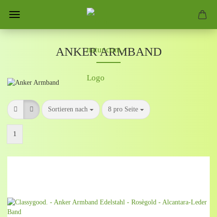
ANKER ARMBAND
Sortieren nach
pro Seite
Sortieren nach
8 pro Seite
1