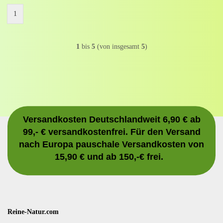
1
1
bis
5
(von insgesamt
5
)
Versandkosten Deutschlandweit 6,90 € ab
99,- € versandkostenfrei. Für den Versand
nach Europa pauschale Versandkosten von
15,90 € und ab 150,-€ frei.
Reine-Natur.com