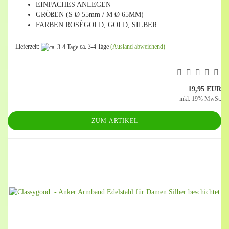
EINFACHES ANLEGEN
GRÖßEN (S Ø 55mm / M Ø 65MM)
FARBEN ROSÈGOLD, GOLD, SILBER
Lieferzeit:
ca. 3-4 Tage
(Ausland abweichend)
19,95 EUR
inkl. 19% MwSt.
ZUM ARTIKEL